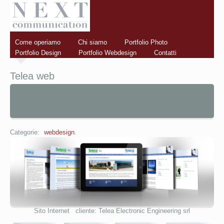
Come operiamo
Chi siamo
Portfolio Photo
Portfolio Design
Portfolio Webdesign
Contatti
Telea web
Categorie:
webdesign
.
Sito Internet cliente: Telea Electronic Engineering srl