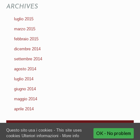
ARCHIVES
luglio 2015
marzo 2015
febbraio 2015
dicembre 2014
settembre 2014
agosto 2014
luglio 2014
giugno 2014
maggio 2014
aprile 2014
2019 Copyright by Next Communication – Via G. Galilei, 49 – 36066
Questo sito usa i cookies - This site uses
Sandrigo – VI Italy – t. +39 0444 659699 – f. +39 0444 659463 – m. +39
OK - No problem
cookies
Ulteriori informazioni - More info
348 8550704 – p.iva: 02877900247