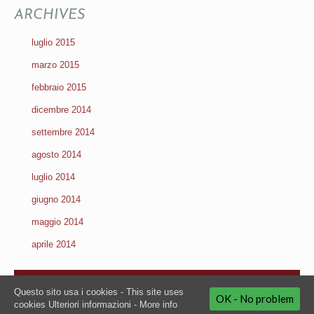
ARCHIVES
luglio 2015
marzo 2015
febbraio 2015
dicembre 2014
settembre 2014
agosto 2014
luglio 2014
giugno 2014
maggio 2014
aprile 2014
2019 Copyright by Next Communication – Via G. Galilei, 49 – 36066
Questo sito usa i cookies - This site uses
Sandrigo – VI Italy – t. +39 0444 659699 – f. +39 0444 659463 – m. +39
OK - No problem
cookies
Ulteriori informazioni - More info
348 8550704 – p.iva: 02877900247